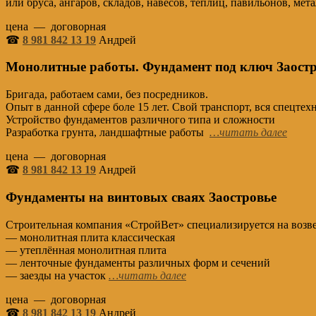
или бруса, ангаров, складов, навесов, теплиц, павильонов, 
цена — договорная
☎
8 981 842 13 19
Андрей
Монолитные работы. Фундамент под ключ Заостр
Бригада, работаем сами, без посредников.
Опыт в данной сфере боле 15 лет. Свой транспорт, вся спецте
Устройство фундаментов различного типа и сложности
Разработка грунта, ландшафтные работы
…читать далее
цена — договорная
☎
8 981 842 13 19
Андрей
Фундаменты на винтовых сваях Заостровье
Строительная компания «СтройВет» специализируется на возве
— монолитная плита классическая
— утеплённая монолитная плита
— ленточные фундаменты различных форм и сечений
— заезды на участок
…читать далее
цена — договорная
☎
8 981 842 13 19
Андрей