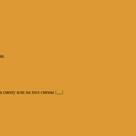
ая.
 на смену или на пол смены
[…]