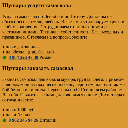
Шушары услуги самосвала
Услуги самосвала по Лен обл и по Питеру. Доставим на
объект песок, землю, щебень. Вывезем и утилизируем грунт в
любом количестве. Сотрудничаем с организациями и
частными лицами. Техника в собственности. Без выходных и
праздников. Отвечаем на вопросы, звоните.
♦ цена: договорная
♦ нал\безнал (ндс, без ндс)
◉
8 964 326 47 38
Роман
Шушары заказать самосвал
Заказать самосвал для вывоза мусора, грунта, снега. Привезем
в любых количествах песок, щебень, чернозем, навоз, а так же
бой бетона и кирпича. Перевозим по СПб и по всем районам
Лен обл. Свяжитесь с нами, договоримся о цене. Диспетчера в
сотрудничестве.
♦ цена: 1000 руб
♦ нал и безнал
◉
8 962 345 94 26
Виталий