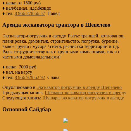
♦ цена: от 1500 руб
♦ нал\безнал, ндс\безндс
♦ тел.
8 966 878 66 57
Павел
Аренда экскаватора трактора в Шепелево
Экскаватор-погрузчик в аренду. Рытье траншей, котлованов,
планировка, демонтаж, строительство, погрузка, бурение,
вывоз грунта / мусора / снега, расчистка территорий и т.д.
Рады сотрудничеству как с крупными компаниями, так и с
частными домовладельцами!
♦ цена: 7000 руб
♦ нал, на карту
♦ тел.
8 966 929 62 92
Слава
Опубликовано в
Экскаватор погрузчик в аренду Шепелево
Предыдущая запись:
Шёлково экскаватор погрузчик в аренду
Следующая запись:
Шушары экскаватор погрузчик в аренду
Основной Сайдбар