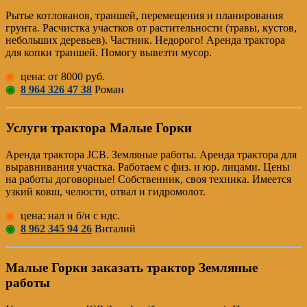
Рытье котлованов, траншей, перемещения и планирования
грунта. Расчистка участков от растительности (травы, кустов,
небольших деревьев). Частник. Недорого! Аренда трактора
для копки траншей. Помогу вывезти мусор.
◉
цена: от 8000 руб.
◉
8 964 326 47 38
Роман
Услуги трактора Малые Горки
Аренда трактора JCB. Земляные работы. Аренда трактора для
выравнивания участка. Работаем с физ. и юр. лицами. Цены
на работы договорные! Собственник, своя техника. Имеется
узкий ковш, челюсти, отвал и гидромолот.
◉
цена: нал и б/н с ндс.
◉
8 962 345 94 26
Виталий
Малые Горки заказать трактор Земляные
работы