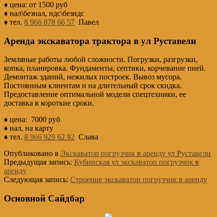
♦ цена: от 1500 руб
♦ нал\безнал, ндс\безндс
♦ тел.
8 966 878 66 57
Павел
Аренда экскаватора трактора в ул Руставели
Земляные работы любой сложности. Погрузки, разгрузки,
копка, планировка. Фундаменты, септики, корчевание пней.
Демонтаж зданий, нежилых построек. Вывоз мусора.
Постоянным клиентам и на длительный срок скидка.
Предоставление оптимальной модели спецтехники, ее
доставка в короткие сроки.
♦ цена: 7000 руб
♦ нал, на карту
♦ тел.
8 966 929 62 92
Слава
Опубликовано в
Экскаватор погрузчик в аренду ул Руставели
Предыдущая запись:
Кубинская ул экскаватор погрузчик в
аренду
Следующая запись:
Строение экскаватор погрузчик в аренду
Основной Сайдбар