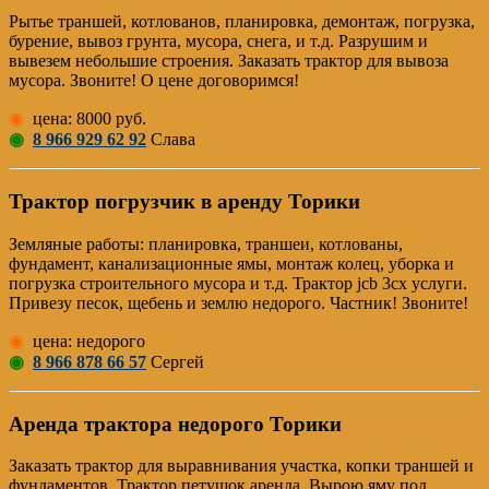
Рытье траншей, котлованов, планировка, демонтаж, погрузка,
бурение, вывоз грунта, мусора, снега, и т.д. Разрушим и
вывезем небольшие строения. Заказать трактор для вывоза
мусора. Звоните! О цене договоримся!
◉
цена: 8000 руб.
◉
8 966 929 62 92
Слава
Трактор погрузчик в аренду Торики
Земляные работы: планировка, траншеи, котлованы,
фундамент, канализационные ямы, монтаж колец, уборка и
погрузка строительного мусора и т.д. Трактор jcb 3cx услуги.
Привезу песок, щебень и землю недорого. Частник! Звоните!
◉
цена: недорого
◉
8 966 878 66 57
Сергей
Аренда трактора недорого Торики
Заказать трактор для выравнивания участка, копки траншей и
фундаментов. Трактор петушок аренда. Вырою яму под