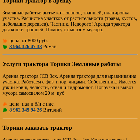
Торики трактор в аренду
Земляные работы: рытье котлованов, траншей, планировка
участка. Расчистка участков от растительности (травы, кустов,
небольших деревьев). Частник. Недорого! Аренда трактора
для копки траншей. Помогу с вывозом мусора.
◉
цена: от 8000 руб.
◉
8 964 326 47 38
Роман
Услуги трактора Торики Земляные работы
Аренда трактора JCB 3cx. Аренда трактора для выравнивания
участка. Работаем с физ. и юр. лицами. Собственник. Имеется
узкий ковш, челюсти, отвал и гидромолот. Погрузка и вывоз
мусора самосвалом 20 м. куб.
◉
цена: нал и б/н с ндс.
◉
8 962 345 94 26
Виталий
Торики заказать трактор
Аренда колесного трактора JCB 3cx, 4cx (большие колеса).