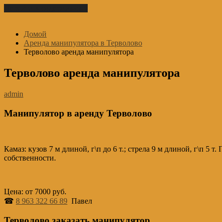
Перейти к содержимому
Домой
Аренда манипулятора в Терволово
Терволово аренда манипулятора
Терволово аренда манипулятора
admin
Манипулятор в аренду Терволово
Камаз: кузов 7 м длиной, г\п до 6 т.; стрела 9 м длиной, г\п 5
собственности.
Цена: от 7000 руб.
☎
8 963 322 66 89
Павел
Терволово заказать манипулятор