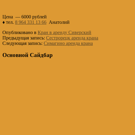
Цена — 6000 рублей
♦ тел.
8 964 331 13 66
Анатолий
Опубликовано в
Кран в аренду Сиверский
Предыдущая запись:
Сестрорецк аренда крана
Следующая запись:
Симагино аренда крана
Основной Сайдбар