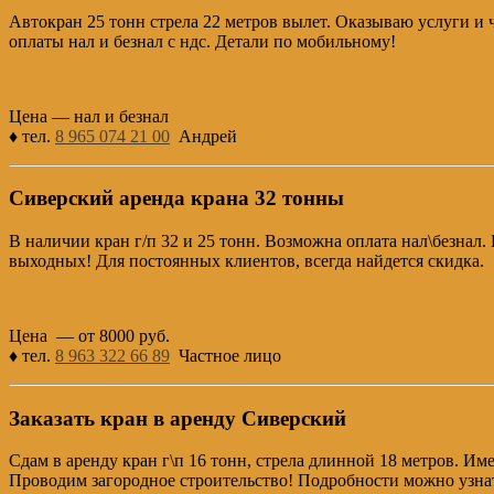
Автокран 25 тонн стрела 22 метров вылет. Оказываю услуги и
оплаты нал и безнал с ндс. Детали по мобильному!
Цена — нал и безнал
♦ тел.
8 965 074 21 00
Андрей
Сиверский аренда крана 32 тонны
В наличии кран г/п 32 и 25 тонн. Возможна оплата нал\безнал.
выходных! Для постоянных клиентов, всегда найдется скидка.
Цена — от 8000 руб.
♦ тел.
8 963 322 66 89
Частное лицо
Заказать кран в аренду Сиверский
Сдам в аренду кран г\п 16 тонн, стрела длинной 18 метров. Име
Проводим загородное строительство! Подробности можно узнат