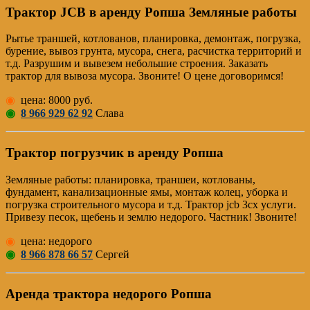
Трактор JCB в аренду Ропша Земляные работы
Рытье траншей, котлованов, планировка, демонтаж, погрузка,
бурение, вывоз грунта, мусора, снега, расчистка территорий и
т.д. Разрушим и вывезем небольшие строения. Заказать
трактор для вывоза мусора. Звоните! О цене договоримся!
◉
цена: 8000 руб.
◉
8 966 929 62 92
Слава
Трактор погрузчик в аренду Ропша
Земляные работы: планировка, траншеи, котлованы,
фундамент, канализационные ямы, монтаж колец, уборка и
погрузка строительного мусора и т.д. Трактор jcb 3cx услуги.
Привезу песок, щебень и землю недорого. Частник! Звоните!
◉
цена: недорого
◉
8 966 878 66 57
Сергей
Аренда трактора недорого Ропша