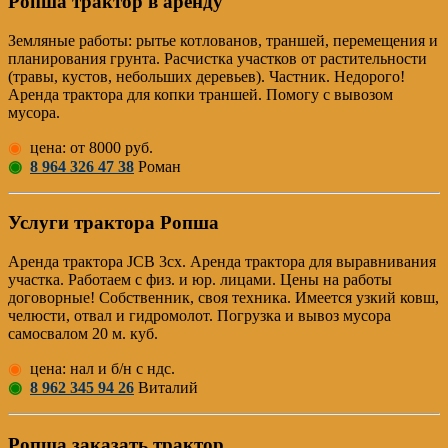
Ропша трактор в аренду
Земляные работы: рытье котлованов, траншей, перемещения и
планирования грунта. Расчистка участков от растительности
(травы, кустов, небольших деревьев). Частник. Недорого!
Аренда трактора для копки траншей. Помогу с вывозом
мусора.
◉
цена: от 8000 руб.
◉
8 964 326 47 38
Роман
Услуги трактора Ропша
Аренда трактора JCB 3cx. Аренда трактора для выравнивания
участка. Работаем с физ. и юр. лицами. Цены на работы
договорные! Собственник, своя техника. Имеется узкий ковш,
челюсти, отвал и гидромолот. Погрузка и вывоз мусора
самосвалом 20 м. куб.
◉
цена: нал и б/н с ндс.
◉
8 962 345 94 26
Виталий
Ропша заказать трактор