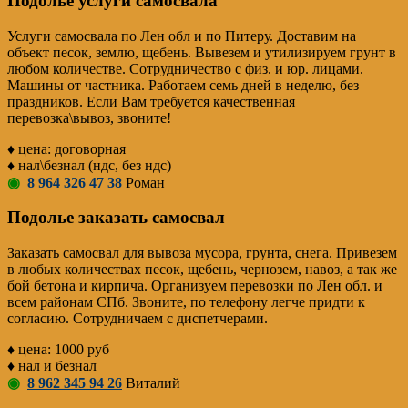
Подолье услуги самосвала
Услуги самосвала по Лен обл и по Питеру. Доставим на
объект песок, землю, щебень. Вывезем и утилизируем грунт в
любом количестве. Сотрудничество с физ. и юр. лицами.
Машины от частника. Работаем семь дней в неделю, без
праздников. Если Вам требуется качественная
перевозка\вывоз, звоните!
♦ цена: договорная
♦ нал\безнал (ндс, без ндс)
◉
8 964 326 47 38
Роман
Подолье заказать самосвал
Заказать самосвал для вывоза мусора, грунта, снега. Привезем
в любых количествах песок, щебень, чернозем, навоз, а так же
бой бетона и кирпича. Организуем перевозки по Лен обл. и
всем районам СПб. Звоните, по телефону легче придти к
согласию. Сотрудничаем с диспетчерами.
♦ цена: 1000 руб
♦ нал и безнал
◉
8 962 345 94 26
Виталий