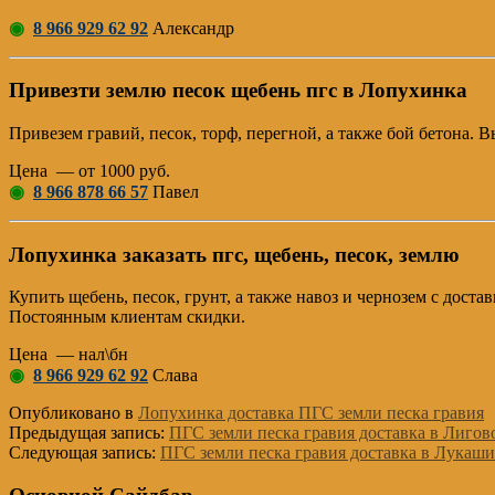
◉
8 966 929 62 92
Александр
Привезти землю песок щебень пгс в Лопухинка
Привезем гравий, песок, торф, перегной, а также бой бетона.
Цена — от 1000 руб.
◉
8 966 878 66 57
Павел
Лопухинка заказать пгс, щебень, песок, землю
Купить щебень, песок, грунт, а также навоз и чернозем с дост
Постоянным клиентам скидки.
Цена — нал\бн
◉
8 966 929 62 92
Слава
Опубликовано в
Лопухинка доставка ПГС земли песка гравия
Предыдущая запись:
ПГС земли песка гравия доставка в Лигов
Следующая запись:
ПГС земли песка гравия доставка в Лукаши