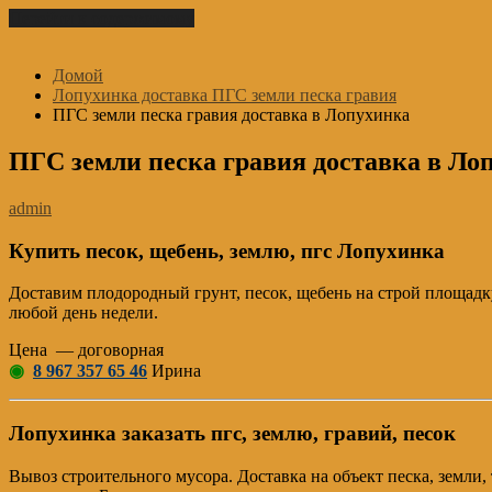
Перейти к содержимому
Домой
Лопухинка доставка ПГС земли песка гравия
ПГС земли песка гравия доставка в Лопухинка
ПГС земли песка гравия доставка в Ло
admin
Купить песок, щебень, землю, пгс Лопухинка
Доставим плодородный грунт, песок, щебень на строй площадку
любой день недели.
Цена — договорная
◉
8 967 357 65 46
Ирина
Лопухинка заказать пгс, землю, гравий, песок
Вывоз строительного мусора. Доставка на объект песка, земл