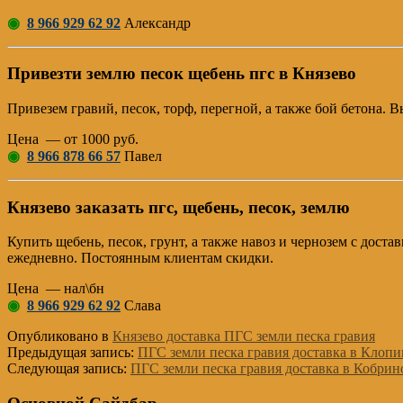
◉
8 966 929 62 92
Александр
Привезти землю песок щебень пгс в Князево
Привезем гравий, песок, торф, перегной, а также бой бетона.
Цена — от 1000 руб.
◉
8 966 878 66 57
Павел
Князево заказать пгс, щебень, песок, землю
Купить щебень, песок, грунт, а также навоз и чернозем с дост
ежедневно. Постоянным клиентам скидки.
Цена — нал\бн
◉
8 966 929 62 92
Слава
Опубликовано в
Князево доставка ПГС земли песка гравия
Предыдущая запись:
ПГС земли песка гравия доставка в Клоп
Следующая запись:
ПГС земли песка гравия доставка в Кобрин