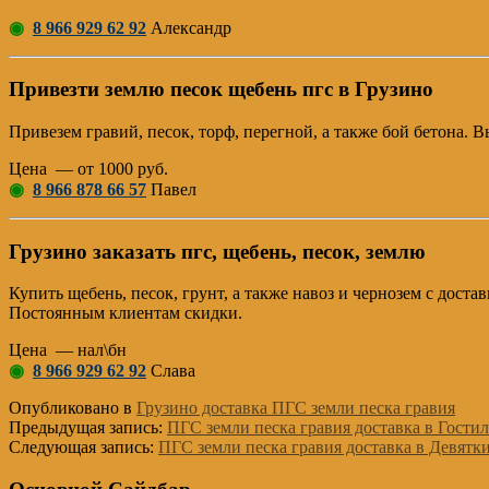
◉
8 966 929 62 92
Александр
Привезти землю песок щебень пгс в Грузино
Привезем гравий, песок, торф, перегной, а также бой бетона.
Цена — от 1000 руб.
◉
8 966 878 66 57
Павел
Грузино заказать пгс, щебень, песок, землю
Купить щебень, песок, грунт, а также навоз и чернозем с дост
Постоянным клиентам скидки.
Цена — нал\бн
◉
8 966 929 62 92
Слава
Опубликовано в
Грузино доставка ПГС земли песка гравия
Предыдущая запись:
ПГС земли песка гравия доставка в Гости
Следующая запись:
ПГС земли песка гравия доставка в Девятк