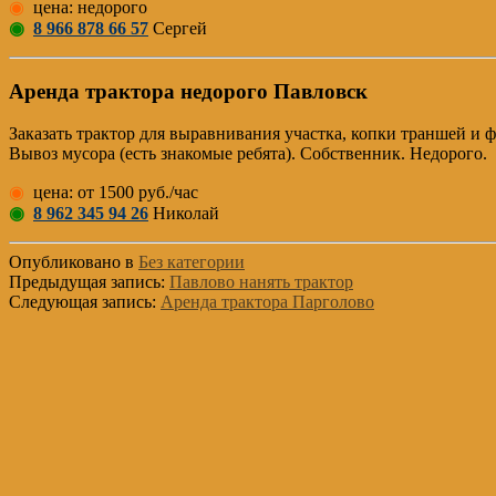
◉
цена: недорого
◉
8 966 878 66 57
Сергей
Аренда трактора недорого Павловск
Заказать трактор для выравнивания участка, копки траншей и 
Вывоз мусора (есть знакомые ребята). Собственник. Недорого.
◉
цена: от 1500 руб./час
◉
8 962 345 94 26
Николай
Опубликовано в
Без категории
Предыдущая запись:
Павлово нанять трактор
Следующая запись:
Аренда трактора Парголово
Основной
Сайдбар