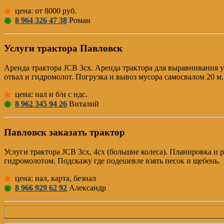
◉
цена: от 8000 руб.
◉
8 964 326 47 38
Роман
Услуги трактора Павловск
Аренда трактора JCB 3cx. Аренда трактора для выравнивания у
отвал и гидромолот. Погрузка и вывоз мусора самосвалом 20 м.
◉
цена: нал и б/н с ндс.
◉
8 962 345 94 26
Виталий
Павловск заказать трактор
Услуги трактора JCB 3cx, 4cx (большие колеса). Планировка и
гидромолотом. Подскажу где подешевле взять песок и щебень.
◉
цена: нал, карта, безнал
◉
8 966 929 62 92
Александр