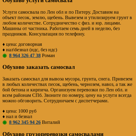
Обухово услуги самосвала
Услуги самосвала по Лен обл и по Питеру. Доставим на
объект песок, землю, щебень. Вывезем и утилизируем грунт в
любом количестве. Сотрудничество с физ. и юр. лицами.
Машины от частника. Работаем семь дней в неделю, без
праздников. Консультация по телефону.
♦ цена: договорная
♦ нал\безнал (ндс, без ндс)
◉
8 964 326 47 38
Роман
Обухово заказать самосвал
Заказать самосвал для вывоза мусора, грунта, снега. Привезем
в любых количествах песок, щебень, чернозем, навоз, а так же
бой бетона и кирпича. Организуем перевозки по Лен обл. и
всем районам СПб. Звоните по номеру, цену на услуги всегда
можно обговорить. Сотрудничаем с диспетчерами.
♦ цена: 1000 руб
♦ нал и безнал
◉
8 962 345 94 26
Виталий
Обухово грузоперевозки самосвалами