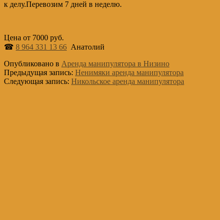
к делу.Перевозим 7 дней в неделю.
Цена от 7000 руб.
☎
8 964 331 13 66
Анатолий
Опубликовано в
Аренда манипулятора в Низино
Предыдущая запись:
Ненимяки аренда манипулятора
Следующая запись:
Никольское аренда манипулятора
Основной
Сайдбар