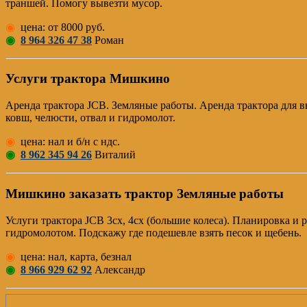
траншей. Помогу вывезти мусор.
◉
цена: от 8000 руб.
◉
8 964 326 47 38
Роман
Услуги трактора Мишкино
Аренда трактора JCB. Земляные работы. Аренда трактора для в
ковш, челюсти, отвал и гидромолот.
◉
цена: нал и б/н с ндс.
◉
8 962 345 94 26
Виталий
Мишкино заказать трактор Земляные работы
Услуги трактора JCB 3cx, 4cx (большие колеса). Планировка и
гидромолотом. Подскажу где подешевле взять песок и щебень.
◉
цена: нал, карта, безнал
◉
8 966 929 62 92
Александр