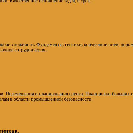
ники. Качественное исполнение задач, в срок.
юбой сложности. Фундаменты, септики, корчевание пней, дорож
рочное сотрудничество.
ов. Перемещения и планирования грунта. Планировки больших и 
илам в области промышленной безопасности.
дников.