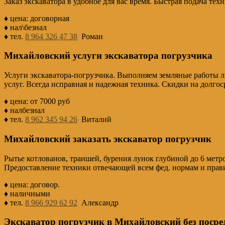
Заказ экскаватора в удобное для вас время. Быстрая подача тех
♦ цена: договорная
♦ нал\безнал
♦ тел.
8 964 326 47 38
Роман
Михайловский услуги экскаватора погрузчика
Услуги экскаватора-погрузчика. Выполняем земляные работы л
услуг. Всегда исправная и надежная техника. Скидки на долгос
♦ цена: от 7000 руб
♦ налбезнал
♦ тел.
8 962 345 94 26
Виталий
Михайловский заказать экскаватор погрузчик
Рытье котлованов, траншей, бурения лунок глубиной до 6 метр
Предоставление техники отвечающей всем фед. нормам и прав
♦ цена: договор.
♦ наличными
♦ тел.
8 966 929 62 92
Александр
Экскаватор погрузчик в Михайловский без посре