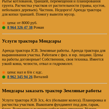
Рытье котлованов, траншей, перемещения и планирования
грунта. Расчистка участков от растительности (травы, кустов,
небольших деревьев). Частник. Недорого! Аренда трактора
для копки траншей. Помогу вывезти мусор.
◉
цена: от 8000 руб.
◉
8 964 326 47 38
Роман
Услуги трактора Мендсары
Аренда трактора JCB. Земляные работы. Аренда трактора для
выравнивания участка. Работаем с физ. и юр. лицами. Цены
на работы договорные! Собственник, своя техника. Имеется
узкий ковш, челюсти, отвал и гидромолот.
◉
цена: нал и б/н с ндс.
◉
8 962 345 94 26
Виталий
Мендсары заказать трактор Земляные работы
Услуги трактора JCB 3cx, 4cx (большие колеса). Планировка и
расчистка участков. Выкопаем фундамент под дом, гараж,
баню. Разрушим и вывезем небольшие строения. Услуги