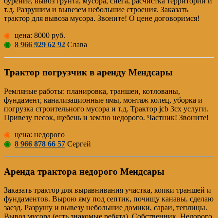
бурение, вывоз грунта, мусора, снега, расчистка территорий и
т.д. Разрушим и вывезем небольшие строения. Заказать
трактор для вывоза мусора. Звоните! О цене договоримся!
◉
цена: 8000 руб.
◉
8 966 929 62 92
Слава
Трактор погрузчик в аренду Мендсары
Pемляные работы: планировка, траншеи, котлованы,
фундамент, канализационные ямы, монтаж колец, уборка и
погрузка строительного мусора и т.д. Трактор jcb 3cx услуги.
Привезу песок, щебень и землю недорого. Частник! Звоните!
◉
цена: недорого
◉
8 966 878 66 57
Сергей
Аренда трактора недорого Мендсары
Заказать трактор для выравнивания участка, копки траншей и
фундаментов. Вырою яму под септик, почищу канавы, сделаю
заезд. Разрушу и вывезу небольшие домики, сараи, теплицы.
Вывоз мусора (есть знакомые ребята). Собственник. Недорого.