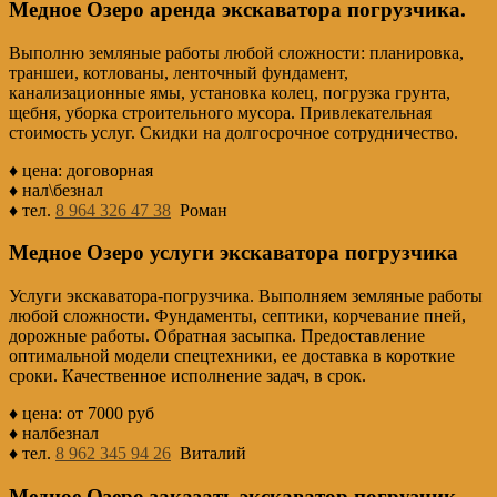
Медное Озеро аренда экскаватора погрузчика.
Выполню земляные работы любой сложности: планировка,
траншеи, котлованы, ленточный фундамент,
канализационные ямы, установка колец, погрузка грунта,
щебня, уборка строительного мусора. Привлекательная
стоимость услуг. Скидки на долгосрочное сотрудничество.
♦ цена: договорная
♦ нал\безнал
♦ тел.
8 964 326 47 38
Роман
Медное Озеро услуги экскаватора погрузчика
Услуги экскаватора-погрузчика. Выполняем земляные работы
любой сложности. Фундаменты, септики, корчевание пней,
дорожные работы. Обратная засыпка. Предоставление
оптимальной модели спецтехники, ее доставка в короткие
сроки. Качественное исполнение задач, в срок.
♦ цена: от 7000 руб
♦ налбезнал
♦ тел.
8 962 345 94 26
Виталий
Медное Озеро заказать экскаватор погрузчик