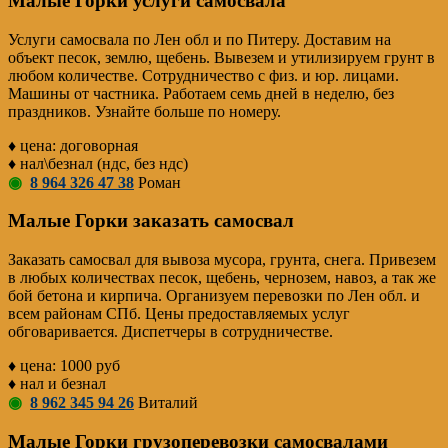
Малые Горки услуги самосвала
Услуги самосвала по Лен обл и по Питеру. Доставим на
объект песок, землю, щебень. Вывезем и утилизируем грунт в
любом количестве. Сотрудничество с физ. и юр. лицами.
Машины от частника. Работаем семь дней в неделю, без
праздников. Узнайте больше по номеру.
♦ цена: договорная
♦ нал\безнал (ндс, без ндс)
◉
8 964 326 47 38
Роман
Малые Горки заказать самосвал
Заказать самосвал для вывоза мусора, грунта, снега. Привезем
в любых количествах песок, щебень, чернозем, навоз, а так же
бой бетона и кирпича. Организуем перевозки по Лен обл. и
всем районам СПб. Цены предоставляемых услуг
обговаривается. Диспетчеры в сотрудничестве.
♦ цена: 1000 руб
♦ нал и безнал
◉
8 962 345 94 26
Виталий
Малые Горки грузоперевозки самосвалами