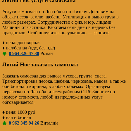
Лисий Нос услуги самосвала
Услуги самосвала по Лен обл и по Питеру. Доставим на
объект песок, землю, щебень. Утилизация и вывоз груза в
любых размерах. Сотрудничество с физ. и юр. лицами.
Машины от частника. Работаем семь дней в неделю, без
праздников. Чтоб получить консультацию — звоните.
♦ цена: договорная
♦ нал\безнал (ндс, без ндс)
◉
8 964 326 47 38
Роман
Лисий Нос заказать самосвал
Заказать самосвал для вывоза мусора, грунта, снега.
Транспортировка песока, щебеня, чернозема, навоза, а так же
бой бетона и кирпича, в любых объемах. Организуем
перевозки по Лен обл. и всем районам СПб. Звоните по
номеру, стоимость любой из предложенных услуг
обговаривается.
♦ цена: 1000 руб
♦ нал и безнал
◉
8 962 345 94 26
Виталий