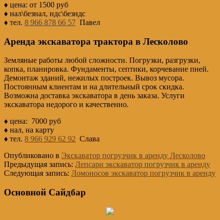
♦ цена: от 1500 руб
♦ нал\безнал, ндс\безндс
♦ тел.
8 966 878 66 57
Павел
Аренда экскаватора трактора в Лесколово
Земляные работы любой сложности. Погрузки, разгрузки,
копка, планировка. Фундаменты, септики, корчевание пней.
Демонтаж зданий, нежилых построек. Вывоз мусора.
Постоянным клиентам и на длительный срок скидка.
Возможна доставка экскаватора в день заказа. Услуги
экскаватора недорого и качественно.
♦ цена: 7000 руб
♦ нал, на карту
♦ тел.
8 966 929 62 92
Слава
Опубликовано в
Экскаватор погрузчик в аренду Лесколово
Предыдущая запись:
Лепсари экскаватор погрузчик в аренду
Следующая запись:
Ломоносов экскаватор погрузчик в аренду
Основной Сайдбар