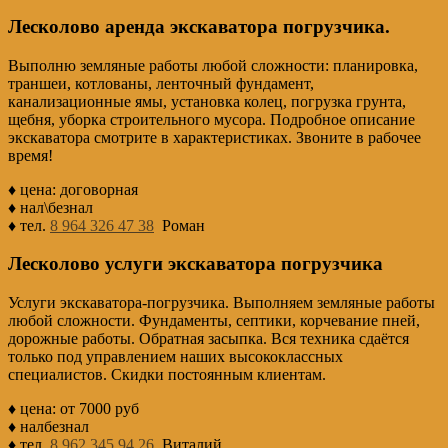
Лесколово аренда экскаватора погрузчика.
Выполню земляные работы любой сложности: планировка,
траншеи, котлованы, ленточный фундамент,
канализационные ямы, установка колец, погрузка грунта,
щебня, уборка строительного мусора. Подробное описание
экскаватора смотрите в характеристиках. Звоните в рабочее
время!
♦ цена: договорная
♦ нал\безнал
♦ тел.
8 964 326 47 38
Роман
Лесколово услуги экскаватора погрузчика
Услуги экскаватора-погрузчика. Выполняем земляные работы
любой сложности. Фундаменты, септики, корчевание пней,
дорожные работы. Обратная засыпка. Вся техника сдаётся
только под управлением наших высококлассных
специалистов. Скидки постоянным клиентам.
♦ цена: от 7000 руб
♦ налбезнал
♦ тел.
8 962 345 94 26
Виталий