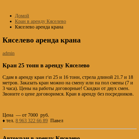
Перейти
к
Домой
содержимому
Кран в аренду Кяселево
Кяселево аренда крана
Кяселево аренда крана
admin
Кран 25 тонн в аренду Кяселево
Сдам в аренду кран г\п 25 и 16 тонн, стрела длиной 21.7 и 18
метров. Заказать кран можно на смену или на пол смены (7 и
3 часа). Цены на работы договорные! Скидки от двух смен.
Звоните о цене договоримся. Кран в аренду без посредников.
Цена — от 7000 руб.
♦ тел.
8 963 322 66 89
Павел
Автокран в аренду Кяселево