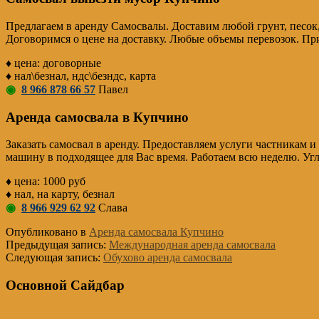
Предлагаем в аренду Самосвалы. Доставим любой грунт, песок,
Договоримся о цене на доставку. Любые объемы перевозок. Пр
♦ цена: договорные
♦ нал\безнал, ндс\безндс, карта
◉
8 966 878 66 57
Павел
Аренда самосвала в Купчино
Заказать самосвал в аренду. Предоставляем услуги частникам и
машину в подходящее для Вас время. Работаем всю неделю. Уг
♦ цена: 1000 руб
♦ нал, на карту, безнал
◉
8 966 929 62 92
Слава
Опубликовано в
Аренда самосвала Купчино
Предыдущая запись:
Международная аренда самосвала
Следующая запись:
Обухово аренда самосвала
Основной Сайдбар