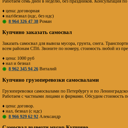
Работаем семь дней в неделю, без праздников. Консультация по
♦ цена: договорная
♦ нал\безнал (ндс, без ндс)
◉
8 964 326 47 38
Роман
Купчино заказать самосвал
Заказать самосвал для вывоза мусора, грунта, снега. Транспорт
всем районам СПб. Звоните по номеру, стоимость любой из пр
♦ цена: 1000 руб
♦ нал и безнал
◉
8 962 345 94 26
Виталий
Купчино грузоперевозки самосвалами
Грузоперевозки самосвалами по Петербургу и по Ленинградско
Работаем с частными лицами и фирмами. Обсудим стоимость п
♦ цена: договор.
♦ нал, безнал (с ндс)
◉
8 966 929 62 92
Александр
Самосвал вывезти мусор Купчино