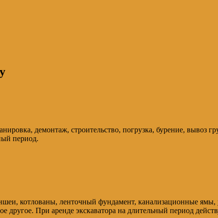
у
нировка, демонтаж, строительство, погрузка, бурение, вывоз грун
ный период.
еи, котлованы, ленточный фундамент, канализационные ямы, ус
гое другое. При аренде экскаватора на длительный период дейст