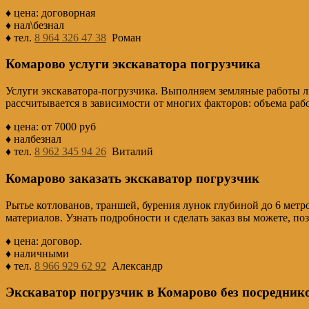
♦ цена: договорная
♦ нал\безнал
♦ тел.
8 964 326 47 38
Роман
Комарово услуги экскаватора погрузчика
Услуги экскаватора-погрузчика. Выполняем земляные работы 
рассчитывается в зависимости от многих факторов: объема рабо
♦ цена: от 7000 руб
♦ налбезнал
♦ тел.
8 962 345 94 26
Виталий
Комарово заказать экскаватор погрузчик
Рытье котлованов, траншей, бурения лунок глубиной до 6 мет
материалов. Узнать подробности и сделать заказ вы можете, п
♦ цена: договор.
♦ наличными
♦ тел.
8 966 929 62 92
Александр
Экскаватор погрузчик в Комарово без посреднико