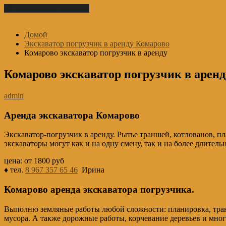
Перейти к содержимому
Домой
Экскаватор погрузчик в аренду Комарово
Комарово экскаватор погрузчик в аренду
Комарово экскаватор погрузчик в аренд
admin
Аренда экскаватора Комарово
Экскаватор-погрузчик в аренду. Рытье траншей, котлованов, пла
экскаваторы могут как и на одну смену, так и на более длитель
цена: от 1800 руб
♦ тел.
8 967 357 65 46
Ирина
Комарово аренда экскаватора погрузчика.
Выполню земляные работы любой сложности: планировка, транш
мусора. А также дорожные работы, корчевание деревьев и мно