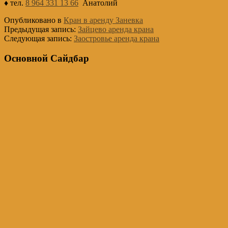
♦ тел.
8 964 331 13 66
Анатолий
Опубликовано в
Кран в аренду Заневка
Предыдущая запись:
Зайцево аренда крана
Следующая запись:
Заостровье аренда крана
Основной Сайдбар