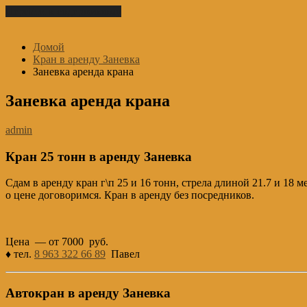
Перейти к содержимому
Домой
Кран в аренду Заневка
Заневка аренда крана
Заневка аренда крана
admin
Кран 25 тонн в аренду Заневка
Сдам в аренду кран г\п 25 и 16 тонн, стрела длиной 21.7 и 18 
о цене договоримся. Кран в аренду без посредников.
Цена — от 7000 руб.
♦ тел.
8 963 322 66 89
Павел
Автокран в аренду Заневка