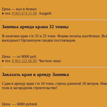
Цена — нал и безнал
♦ тел.
8 965 074 21 00
Андрей
Заневка аренда крана 32 тонны
В наличии кран г/п 32 и 25 тонн. Форма оплаты нал/безнал. Вс
выходных! Организуем скидки постояльцам.
Цена — от 8000 руб.
♦ тел.
8 963 322 66 89
Частное лицо
Заказать кран в аренду Заневка
Сдам в аренду кран г\п 16 тонн, стрела длинной 18 метров. Име
толк в загородном строительстве!
Цена — 6000 рублей