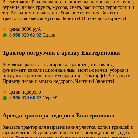
Рытье траншей, котлованов, планировка, демонтаж, погрузка,
бурение, вывоз грунта, мусора, снега, расчистка территорий и
т.д. Разрушим и вывезем небольшие строения. Заказать
трактор для вывоза мусора. Звоните! О цене договоримся!
◉
цена: 8000 руб.
◉
8 966 929 62 92
Слава
Трактор погрузчик в аренду Екатериновка
Pемляные работы: планировка, траншеи, котлованы,
фундамент, канализационные ямы, монтаж колец, уборка и
погрузка строительного мусора и т.д. Трактор jcb 3cx услуги.
Привезу песок и землю недорого. Частник! Звоните!
◉
цена: недорого
◉
8 966 878 66 57
Сергей
Аренда трактора недорого Екатериновка
Заказать трактор для выравнивания участка, копки траншей и
фундаментов. Вырою яму под септик, почищу канавы, сделаю