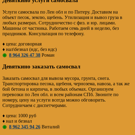
Девяткино услуги самосвала
Услуги самосвала по Лен обл и по Питеру. Доставим на
объект песок, землю, щебень. Утилизация и вывоз груза в
любых размерах. Сотрудничество с физ. и юр. лицами.
Машины от частника. Работаем семь дней в неделю, без
праздников. Консультация по телефону.
♦ цена: договорная
♦ нал\безнал (ндс, без ндс)
◉
8 964 326 47 38
Роман
Девяткино заказать самосвал
Заказать самосвал для вывоза мусора, грунта, снега.
Транспортировка песока, щебеня, чернозема, навоза, а так же
бой бетона и кирпича, в любых объемах. Организуем
перевозки по Лен обл. и всем районам СПб. Звоните по
номеру, цену на услуги всегда можно обговорить.
Сотрудничаем с диспетчерами.
♦ цена: 1000 руб
♦ нал и безнал
◉
8 962 345 94 26
Виталий