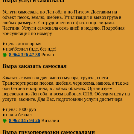
Выра услуги самосвала
Услуги самосвала по Лен обл и по Питеру. Доставим на
объект песок, землю, щебень. Утилизация и вывоз груза в
любых размерах. Сотрудничество с физ. и юр. лицами.
Частник. Услуги самосвала семь дней в неделю. Подробная
консультация по номеру.
♦ цена: договорная
♦ нал\безнал (ндс, без ндс)
◉
8 964 326 47 38
Роман
Выра заказать самосвал
Заказать самосвал для вывоза мусора, грунта, снега.
Транспортировка песока, щебеня, чернозема, навоза, а так же
бой бетона и кирпича, в любых объемах. Организуем
перевозки по Лен обл. и всем районам СПб. Обсудим цену на
услуги, звоните. Для Вас, подготовили услуги диспетчера.
♦ цена: 1000 руб
♦ нал и безнал
◉
8 962 345 94 26
Виталий
Выра грузоперевозки самосвалами