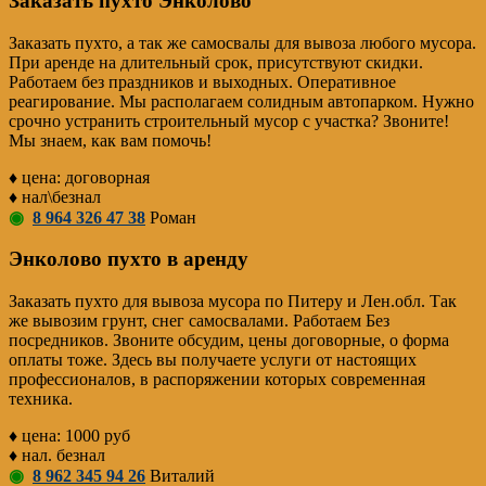
Заказать пухто Энколово
Заказать пухто, а так же самосвалы для вывоза любого мусора.
При аренде на длительный срок, присутствуют скидки.
Работаем без праздников и выходных. Оперативное
реагирование. Мы располагаем солидным автопарком. Нужно
срочно устранить строительный мусор с участка? Звоните!
Мы знаем, как вам помочь!
♦ цена: договорная
♦ нал\безнал
◉
8 964 326 47 38
Роман
Энколово пухто в аренду
Заказать пухто для вывоза мусора по Питеру и Лен.обл. Так
же вывозим грунт, снег самосвалами. Работаем Без
посредников. Звоните обсудим, цены договорные, о форма
оплаты тоже. Здесь вы получаете услуги от настоящих
профессионалов, в распоряжении которых современная
техника.
♦ цена: 1000 руб
♦ нал. безнал
◉
8 962 345 94 26
Виталий