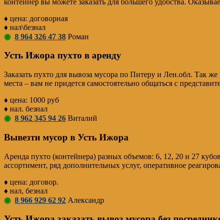
контейнер вы можете заказать для большего удобства. Оказыва
♦ цена: договорная
♦ нал\безнал
◉
8 964 326 47 38
Роман
Усть Ижора пухто в аренду
Заказать пухто для вывоза мусора по Питеру и Лен.обл. Так же
места – вам не придется самостоятельно общаться с представи
♦ цена: 1000 руб
♦ нал. безнал
◉
8 962 345 94 26
Виталий
Вывезти мусор в Усть Ижора
Аренда пухто (контейнера) разных объемов: 6, 12, 20 и 27 кубо
ассортимент, ряд дополнительных услуг, оперативное реагиров
♦ цена: договор.
♦ нал, безнал
◉
8 966 929 62 92
Александр
Усть Ижора заказать вывоз мусора без посредник