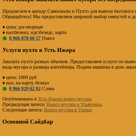
Предлагаем в аренду Самосвалы и Пухто для вывоза бытового 
Обращайтесь! Мы предоставляем широкий выбор емкостей и д
♦ цена: договорные
♦ нал\безнал, ндс\безндс, карта
◉
8 966 878 66 57
Павел
Услуги пухто в Усть Ижора
Заказать пухто разных объемов. Предоставляем услуги по выво
вида мусора и размера контейнера. Подача машины в день заказ
♦ цена: 1000 руб
♦ нал, на карту, безнал
◉
8 966 929 62 92
Слава
Опубликовано в
Усть Ижора вывоз мусора
Предыдущая запись:
Вывоз мусора в Ульяновка
Следующая запись:
Вывоз мусора в Ушаки
Основной Сайдбар