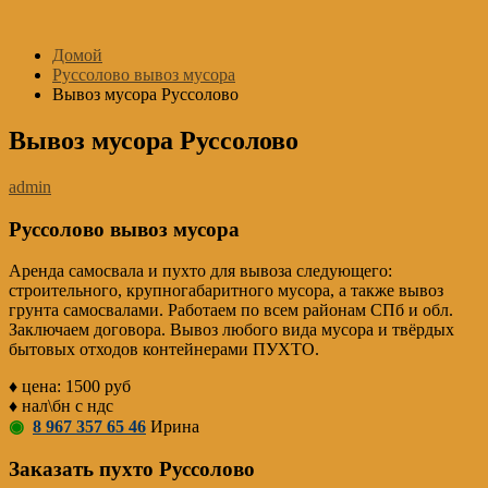
Перейти
к
Домой
содержимому
Руссолово вывоз мусора
Вывоз мусора Руссолово
Вывоз мусора Руссолово
admin
Руссолово вывоз мусора
Аренда самосвала и пухто для вывоза следующего:
строительного, крупногабаритного мусора, а также вывоз
грунта самосвалами. Работаем по всем районам СПб и обл.
Заключаем договора. Вывоз любого вида мусора и твёрдых
бытовых отходов контейнерами ПУХТО.
♦ цена: 1500 руб
♦ нал\бн с ндс
◉
8 967 357 65 46
Ирина
Заказать пухто Руссолово