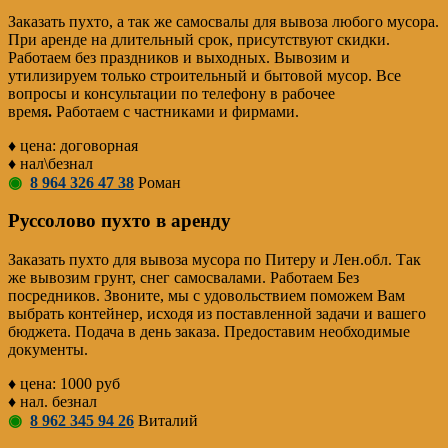
Заказать пухто, а так же самосвалы для вывоза любого мусора.
При аренде на длительный срок, присутствуют скидки.
Работаем без праздников и выходных. Вывозим и
утилизируем только строительный и бытовой мусор. Все
вопросы и консультации по телефону в рабочее
время
.
Работаем с частниками и фирмами.
♦ цена: договорная
♦ нал\безнал
◉
8 964 326 47 38
Роман
Руссолово пухто в аренду
Заказать пухто для вывоза мусора по Питеру и Лен.обл. Так
же вывозим грунт, снег самосвалами. Работаем Без
посредников. Звоните, мы с удовольствием поможем Вам
выбрать контейнер, исходя из поставленной задачи и вашего
бюджета. Подача в день заказа. Предоставим необходимые
документы.
♦ цена: 1000 руб
♦ нал. безнал
◉
8 962 345 94 26
Виталий