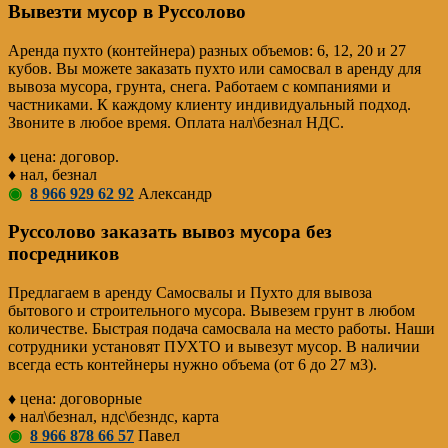
Вывезти мусор в Руссолово
Аренда пухто (контейнера) разных объемов: 6, 12, 20 и 27
кубов. Вы можете заказать пухто или самосвал в аренду для
вывоза мусора, грунта, снега. Работаем с компаниями и
частниками. К каждому клиенту индивидуальный подход.
Звоните в любое время. Оплата нал\безнал НДС.
♦ цена: договор.
♦ нал, безнал
◉
8 966 929 62 92
Александр
Руссолово заказать вывоз мусора без
посредников
Предлагаем в аренду Самосвалы и Пухто для вывоза
бытового и строительного мусора. Вывезем грунт в любом
количестве. Быстрая подача самосвала на место работы. Наши
сотрудники установят ПУХТО и вывезут мусор. В наличии
всегда есть контейнеры нужно объема (от 6 до 27 м3).
♦ цена: договорные
♦ нал\безнал, ндс\безндс, карта
◉
8 966 878 66 57
Павел