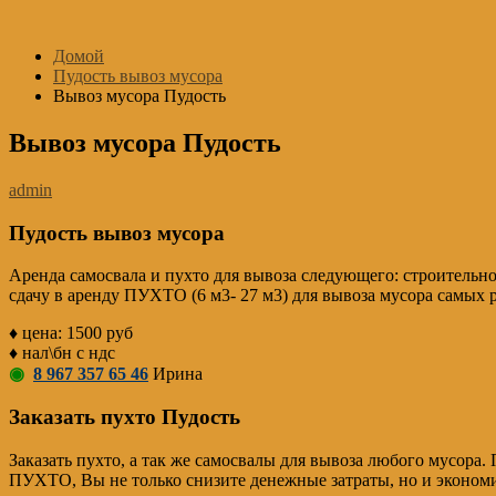
Перейти
к
Домой
содержимому
Пудость вывоз мусора
Вывоз мусора Пудость
Вывоз мусора Пудость
admin
Пудость вывоз мусора
Аренда самосвала и пухто для вывоза следующего: строительно
сдачу в аренду ПУХТО (6 м3- 27 м3) для вывоза мусора самых
♦ цена: 1500 руб
♦ нал\бн с ндс
◉
8 967 357 65 46
Ирина
Заказать пухто Пудость
Заказать пухто, а так же самосвалы для вывоза любого мусора.
ПУХТО, Вы не только снизите денежные затраты, но и экономит