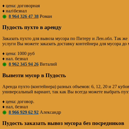
♦ цена: договорная
♦ нал\безнал
◉
8 964 326 47 38
Роман
Пудость пухто в аренду
Заказать пухто для вывоза мусора по Питеру и Лен.обл. Так ж
услуги Вы можете заказать доставку контейнера для мусора до
♦ цена: 1000 руб
♦ нал. безнал
◉
8 962 345 94 26
Виталий
Вывезти мусор в Пудость
Аренда пухто (контейнера) разных объемов: 6, 12, 20 и 27 ку
универсальный вариант, так как Вы всегда можете выбрать пухт
♦ цена: договор.
♦ нал, безнал
◉
8 966 929 62 92
Александр
Пудость заказать вывоз мусора без посредников