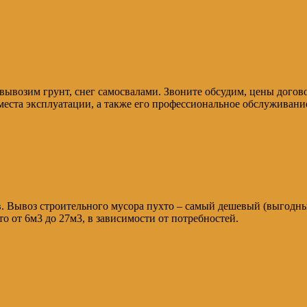
е вывозим грунт, снег самосвалами. Звоните обсудим, цены дого
 места эксплуатации, а также его профессиональное обслуживани
бов. Вывоз строительного мусора пухто – самый дешевый (выгодн
о от 6м3 до 27м3, в зависимости от потребностей.