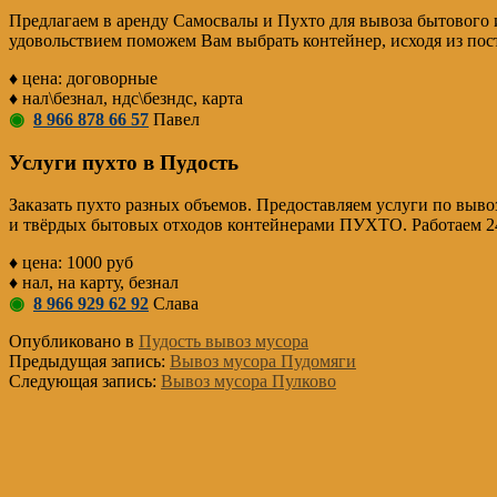
Предлагаем в аренду Самосвалы и Пухто для вывоза бытового и
удовольствием поможем Вам выбрать контейнер, исходя из пос
♦ цена: договорные
♦ нал\безнал, ндс\безндс, карта
◉
8 966 878 66 57
Павел
Услуги пухто в Пудость
Заказать пухто разных объемов. Предоставляем услуги по выво
и твёрдых бытовых отходов контейнерами ПУХТО. Работаем 24
♦ цена: 1000 руб
♦ нал, на карту, безнал
◉
8 966 929 62 92
Слава
Опубликовано в
Пудость вывоз мусора
Предыдущая запись:
Вывоз мусора Пудомяги
Следующая запись:
Вывоз мусора Пулково
Основной
Сайдбар