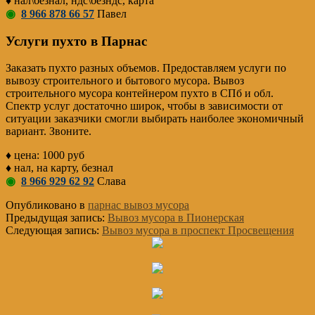
♦ нал\безнал, ндс\безндс, карта
◉
8 966 878 66 57
Павел
Услуги пухто в Парнас
Заказать пухто разных объемов. Предоставляем услуги по
вывозу строительного и бытового мусора. Вывоз
строительного мусора контейнером пухто в СПб и обл.
Спектр услуг достаточно широк, чтобы в зависимости от
ситуации заказчики смогли выбирать наиболее экономичный
вариант. Звоните.
♦ цена: 1000 руб
♦ нал, на карту, безнал
◉
8 966 929 62 92
Слава
Опубликовано в
парнас вывоз мусора
Предыдущая запись:
Вывоз мусора в Пионерская
Следующая запись:
Вывоз мусора в проспект Просвещения
Основной
Сайдбар