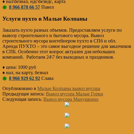
♦ нал\безнал, ндс\безндс, карта
◉
8 966 878 66 57
Павел
Услуги пухто в Малые Колпаны
Заказать пухто разных объемов. Предоставляем услуги по
вывозу строительного и бытового мусора. Вывоз
строительного мусора контейнером пухто в СПб и обл.
Аренда ПУХТО – это самое выгодное решение для заказчиков
в СПБ. Особенно этот вопрос актуален для небольших
компаний. Работаем 24\7 без выходных и праздников.
♦ цена: 1000 руб
♦ нал, на карту, безнал
◉
8 966 929 62 92
Слава
Опубликовано в
Малые Колпаны вывоз мусора
Предыдущая запись:
Вывоз мусора Малые Горки
Следующая запись:
Вывоз мусора Манушкино
Основной
Сайдбар