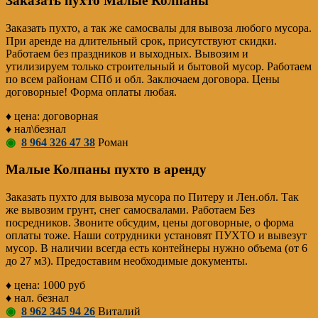
Заказать пухто Малые Колпаны
Заказать пухто, а так же самосвалы для вывоза любого мусора.
При аренде на длительный срок, присутствуют скидки.
Работаем без праздников и выходных. Вывозим и
утилизируем только строительный и бытовой мусор. Работаем
по всем районам СПб и обл. Заключаем договора. Цены
договорные! Форма оплаты любая.
♦ цена: договорная
♦ нал\безнал
◉
8 964 326 47 38
Роман
Малые Колпаны пухто в аренду
Заказать пухто для вывоза мусора по Питеру и Лен.обл. Так
же вывозим грунт, снег самосвалами. Работаем Без
посредников. Звоните обсудим, цены договорные, о форма
оплаты тоже. Наши сотрудники установят ПУХТО и вывезут
мусор. В наличии всегда есть контейнеры нужно объема (от 6
до 27 м3). Предоставим необходимые документы.
♦ цена: 1000 руб
♦ нал. безнал
◉
8 962 345 94 26
Виталий