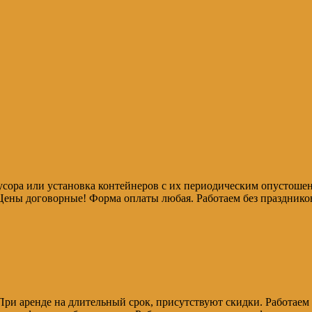
усора или установка контейнеров с их периодическим опустоше
 Цены договорные! Форма оплаты любая. Работаем без празднико
. При аренде на длительный срок, присутствуют скидки. Работае