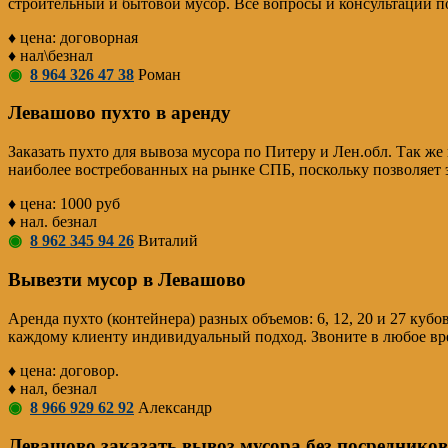
строительный и бытовой мусор. Все вопросы и консультации по
♦ цена: договорная
♦ нал\безнал
◉
8 964 326 47 38
Роман
Левашово пухто в аренду
Заказать пухто для вывоза мусора по Питеру и Лен.обл. Так ж
наиболее востребованных на рынке СПБ, поскольку позволяет
♦ цена: 1000 руб
♦ нал. безнал
◉
8 962 345 94 26
Виталий
Вывезти мусор в Левашово
Аренда пухто (контейнера) разных объемов: 6, 12, 20 и 27 кубо
каждому клиенту индивидуальный подход. Звоните в любое вр
♦ цена: договор.
♦ нал, безнал
◉
8 966 929 62 92
Александр
Левашово заказать вывоз мусора без посредников