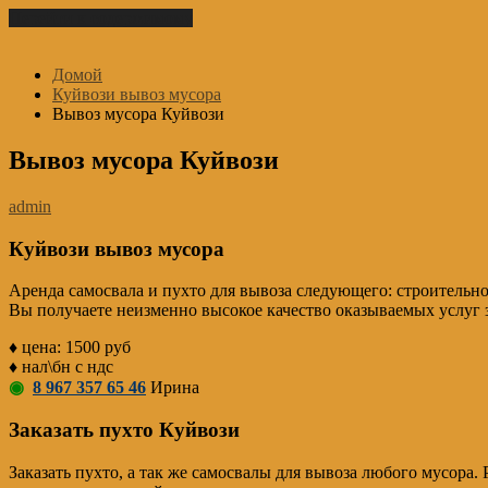
Перейти к содержимому
Домой
Куйвози вывоз мусора
Вывоз мусора Куйвози
Вывоз мусора Куйвози
admin
Куйвози вывоз мусора
Аренда самосвала и пухто для вывоза следующего: строительно
Вы получаете неизменно высокое качество оказываемых услуг з
♦ цена: 1500 руб
♦ нал\бн с ндс
◉
8 967 357 65 46
Ирина
Заказать пухто Куйвози
Заказать пухто, а так же самосвалы для вывоза любого мусор