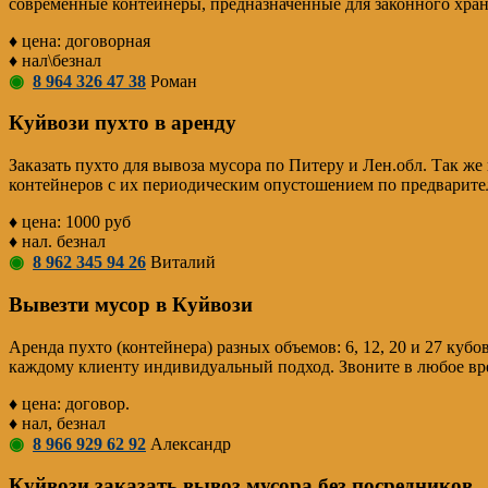
современные контейнеры, предназначенные для законного хран
♦ цена: договорная
♦ нал\безнал
◉
8 964 326 47 38
Роман
Куйвози пухто в аренду
Заказать пухто для вывоза мусора по Питеру и Лен.обл. Так ж
контейнеров с их периодическим опустошением по предварител
♦ цена: 1000 руб
♦ нал. безнал
◉
8 962 345 94 26
Виталий
Вывезти мусор в Куйвози
Аренда пухто (контейнера) разных объемов: 6, 12, 20 и 27 кубо
каждому клиенту индивидуальный подход. Звоните в любое вр
♦ цена: договор.
♦ нал, безнал
◉
8 966 929 62 92
Александр
Куйвози заказать вывоз мусора без посредников