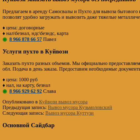
Предлагаем в аренду Самосвалы и Пухто для вывоза бытового 
позволят удобно загружать и вывозить даже тяжелые металличе
♦ цена: договорные
♦ нал\безнал, ндс\безндс, карта
◉
8 966 878 66 57
Павел
Услуги пухто в Куйвози
Заказать пухто разных объемов. Мы официально предоставляем
обл. Подача в день заказа. Предоставим необходимые документы
♦ цена: 1000 руб
♦ нал, на карту, безнал
◉
8 966 929 62 92
Слава
Опубликовано в
Куйвози вывоз мусора
Предыдущая запись:
Вывоз мусора Кузьмоловский
Следующая запись:
Вывоз мусора Куттузи
Основной Сайдбар