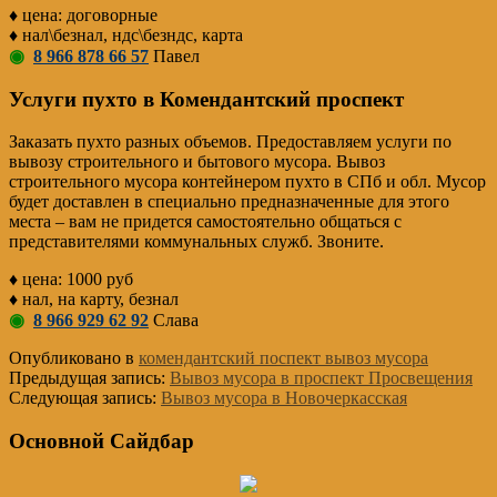
♦ цена: договорные
♦ нал\безнал, ндс\безндс, карта
◉
8 966 878 66 57
Павел
Услуги пухто в Комендантский проспект
Заказать пухто разных объемов. Предоставляем услуги по
вывозу строительного и бытового мусора. Вывоз
строительного мусора контейнером пухто в СПб и обл. Мусор
будет доставлен в специально предназначенные для этого
места – вам не придется самостоятельно общаться с
представителями коммунальных служб. Звоните.
♦ цена: 1000 руб
♦ нал, на карту, безнал
◉
8 966 929 62 92
Слава
Опубликовано в
комендантский поспект вывоз мусора
Предыдущая запись:
Вывоз мусора в проспект Просвещения
Следующая запись:
Вывоз мусора в Новочеркасская
Основной Сайдбар