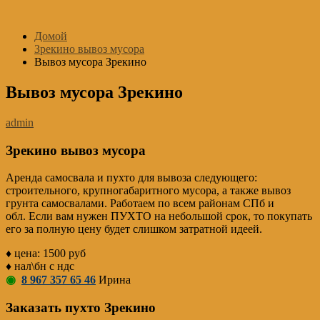
Перейти
к
Домой
содержимому
Зрекино вывоз мусора
Вывоз мусора Зрекино
Вывоз мусора Зрекино
admin
Зрекино вывоз мусора
Аренда самосвала и пухто для вывоза следующего:
строительного, крупногабаритного мусора, а также вывоз
грунта самосвалами. Работаем по всем районам СПб и
обл. Если вам нужен ПУХТО на небольшой срок, то покупать
его за полную цену будет слишком затратной идеей.
♦ цена: 1500 руб
♦ нал\бн с ндс
◉
8 967 357 65 46
Ирина
Заказать пухто Зрекино