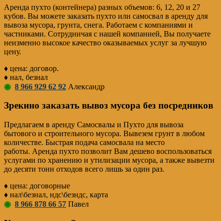
Аренда пухто (контейнера) разных объемов: 6, 12, 20 и 27
кубов. Вы можете заказать пухто или самосвал в аренду для
вывоза мусора, грунта, снега. Работаем с компаниями и
частниками. Сотрудничая с нашей компанией, Вы получаете
неизменно высокое качество оказываемых услуг за лучшую
цену.
♦ цена: договор.
♦ нал, безнал
◉
8 966 929 62 92
Александр
Зрекино заказать вывоз мусора без посредников
Предлагаем в аренду Самосвалы и Пухто для вывоза
бытового и строительного мусора. Вывезем грунт в любом
количестве. Быстрая подача самосвала на место
работы. Аренда пухто позволит Вам дешево воспользоваться
услугами по хранению и утилизации мусора, а также вывезти
до десяти тонн отходов всего лишь за один раз.
♦ цена: договорные
♦ нал\безнал, ндс\безндс, карта
◉
8 966 878 66 57
Павел