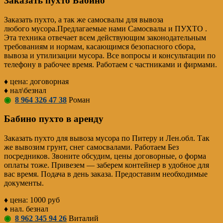
Заказать пухто Бабино
Заказать пухто, а так же самосвалы для вывоза
любого мусора.Предлагаемые нами Самосвалы и ПУХТО .
Эта техника отвечает всем действующим законодательным
требованиям и нормам, касающимся безопасного сбора,
вывоза и утилизации мусора. Все вопросы и консультации по
телефону в рабочее время. Работаем с частниками и фирмами.
♦ цена: договорная
♦ нал\безнал
◉
8 964 326 47 38
Роман
Бабино пухто в аренду
Заказать пухто для вывоза мусора по Питеру и Лен.обл. Так
же вывозим грунт, снег самосвалами. Работаем Без
посредников. Звоните обсудим, цены договорные, о форма
оплаты тоже. Привезем — заберем контейнер в удобное для
вас время. Подача в день заказа. Предоставим необходимые
документы.
♦ цена: 1000 руб
♦ нал. безнал
◉
8 962 345 94 26
Виталий