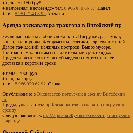
♦ цена: от 1500 руб
♦ нал\безнал, ндс\безндс♦ тел.
8 966 878 66 57
Павел
♦ тел.
8 981 754 08 95
Алексей
Аренда экскаватора трактора в Витебский пр
Земляные работы любой сложности. Погрузки, разгрузки,
копка, планировка. Фундаменты, септики, корчевание пней.
Демонтаж зданий, нежилых построек. Вывоз мусора.
Постоянным клиентам и на длительный срок скидка.
Предоставление оптимальной модели спецтехники, ее
доставка в короткие сроки.
♦ цена: 7000 руб
♦ нал, на карту
♦ тел.
8 966 929 62 92
Слава
Опубликовано в
Экскаватор погрузчик в аренду Витебский
пр
Предыдущая запись:
пр Космонавтов экскаватор погрузчик в
аренду
Следующая запись:
пр Маршала Жукова экскаватор погрузчик
в аренду
Основной Сайдбар