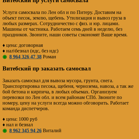
Витебский пр услуги самосвала
Услуги самосвала по Лен обл и по Питеру. Доставим на
объект песок, землю, щебень. Утилизация и вывоз груза в
любых размерах. Сотрудничество с физ. и юр. лицами.
Машины от частника. Работаем семь дней в неделю, без
праздников. Звоните, наши советы сэкономят Ваше время.
♦ цена: договорная
♦ нал\безнал (ндс, без ндс)
◉
8 964 326 47 38
Роман
Витебский пр заказать самосвал
Заказать самосвал для вывоза мусора, грунта, снега.
Транспортировка песока, щебеня, чернозема, навоза, а так же
бой бетона и кирпича, в любых объемах. Организуем
перевозки по Лен обл. и всем районам СПб. Звоните по
номеру, цену на услуги всегда можно обговорить. Работает
команда диспетчеров.
♦ цена: 1000 руб
♦ нал и безнал
◉
8 962 345 94 26
Виталий