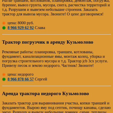
Рытье траншей, котлованов, планировка, демонтаж, погрузка,
бурение, вывоз грунта, мусора, снега, расчистка территорий и
т.д. Разрушим и вывезем небольшие строения. Заказать
трактор для вывоза мусора. Звоните! О цене договоримся!
◉
цена: 8000 руб.
◉
8 966 929 62 92
Слава
Трактор погрузчик в аренду Кузьмолово
Pемляные работы: планировка, траншеи, котлованы,
фундамент, канализационные ямы, монтаж колец, уборка и
погрузка строительного мусора и т.д. Трактор jcb 3cx услуги.
Привезу песок и землю недорого. Частник! Звоните!
◉
цена: недорого
◉
8 966 878 66 57
Сергей
Аренда трактора недорого Кузьмолово
Заказать трактор для выравнивания участка, копки траншей и
фундаментов. Вырою яму под септик, почищу канавы, сделаю
заезд. Разрушу и вывезу небольшие домики, сараи, теплицы.