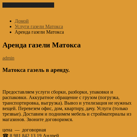
Перейти к содержимому
Домой
Услуги газели Матокса
Аренда газели Матокса
Аренда газели Матокса
admin
Матокса газель в аренду.
Предоставляем услуги сборки, разборки, упаковки и
распаковки. Аккуратное обращение с грузом (погрузка,
транспортировка, выгрузка). Вывоз и утилизация не нужных
вещей. Перевезем офис, дом, квартиру, дачу. Услуги (только
трезвые). Доставим и поднимем мебель и стройматериалы из
магазинов. Звоните договоримся.
цена — договорная
☎
8 981 842 13 19
Андрей