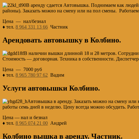
В аренду сдается Автовышка. Поднимаем как людей
районы). Заказать можно на смену или на пол смены. Работаем
Цена — нал/безнал
♦ тел.
8 964 331 13 66
Частник
Арендовать автовышку в Колбино.
В наличии вышки длинной 18 и 28 метров. Сотрудни
Стоимость — договорная. Техника в собственности. Диспетчер
Цена — 7000 руб
♦ тел.
8 965 780 97 62
Вадим
Услуги автовышки Колбино.
Автовышка в аренду. Заказать можно на смену или 
работы семь дней в неделю. Цену всегда можно обсудить. Рабо
Цена — нал и безнал
♦ тел.
8 965 074 21 00
Андрей
Колбино вышка в аренду. Частник.