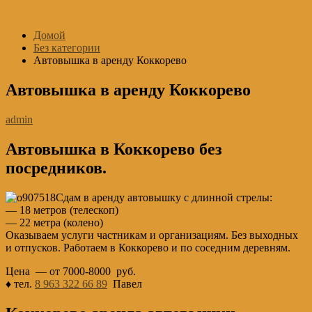
Перейти
к
Домой
содержимому
Без категории
Автовышка в аренду Коккорево
Автовышка в аренду Коккорево
admin
Автовышка в Коккорево без
посредников.
Сдам в аренду автовышку с длинной стрелы:
— 18 метров (телескоп)
— 22 метра (колено)
Оказываем услуги частникам и организациям. Без выходных
и отпусков. Работаем в Коккорево и по соседним деревням.
Цена — от 7000-8000 руб.
♦ тел.
8 963 322 66 89
Павел