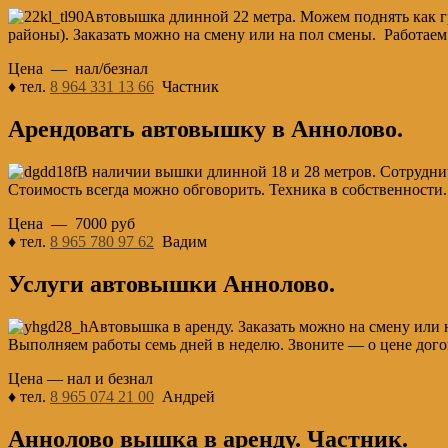
Автовышка длинной 22 метра. Можем поднять как гр
районы). Заказать можно на смену или на пол смены. Работаем
Цена — нал/безнал
♦ тел.
8 964 331 13 66
Частник
Арендовать автовышку в Аннолово.
В наличии вышки длинной 18 и 28 метров. Сотруднич
Стоимость всегда можно обговорить. Техника в собственности
Цена — 7000 руб
♦ тел.
8 965 780 97 62
Вадим
Услуги автовышки Аннолово.
Автовышка в аренду. Заказать можно на смену или 
Выполняем работы семь дней в неделю. Звоните — о цене дого
Цена — нал и безнал
♦ тел.
8 965 074 21 00
Андрей
Аннолово вышка в аренду. Частник.